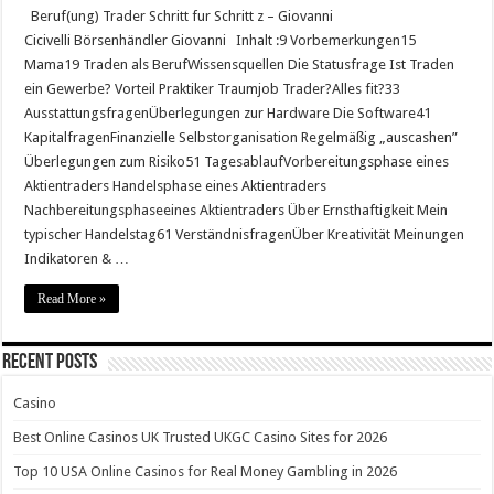
Beruf(ung) Trader Schritt fur Schritt z – Giovanni
Cicivelli Börsenhändler Giovanni Inhalt :9 Vorbemerkungen15
Mama19 Traden als BerufWissensquellen Die Statusfrage Ist Traden
ein Gewerbe? Vorteil Praktiker Traumjob Trader?Alles fit?33
AusstattungsfragenÜberlegungen zur Hardware Die Software41
KapitalfragenFinanzielle Selbstorganisation Regelmäßig „auscashen”
Überlegungen zum Risiko51 TagesablaufVorbereitungsphase eines
Aktientraders Handelsphase eines Aktientraders
Nachbereitungsphaseeines Aktientraders Über Ernsthaftigkeit Mein
typischer Handelstag61 VerständnisfragenÜber Kreativität Meinungen
Indikatoren & …
Read More »
Recent Posts
Casino
Best Online Casinos UK Trusted UKGC Casino Sites for 2026
Top 10 USA Online Casinos for Real Money Gambling in 2026