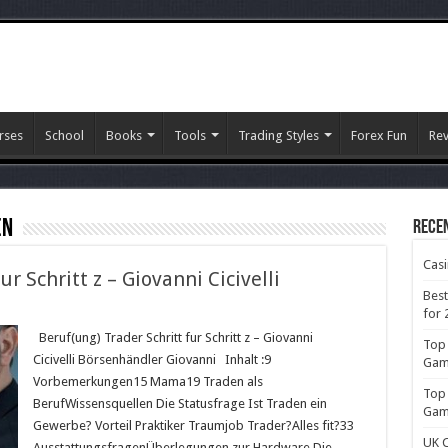
rses
School
Books
Tools
Trading Styles
Forex Fun
Re
en
Rece
Cas
r Schritt z – Giovanni Cicivelli
Best
for 
Beruf(ung) Trader Schritt fur Schritt z – Giovanni
Top 
Cicivelli Börsenhändler Giovanni Inhalt :9
Gamb
Vorbemerkungen15 Mama19 Traden als
Top 
BerufWissensquellen Die Statusfrage Ist Traden ein
Gamb
Gewerbe? Vorteil Praktiker Traumjob Trader?Alles fit?33
UK C
AusstattungsfragenÜberlegungen zur Hardware Die