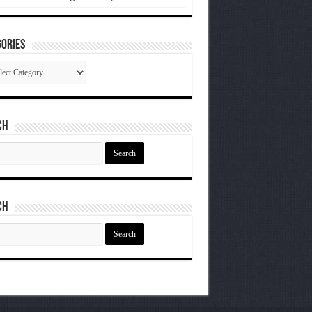
ories
gories
ch
ch
ch
ch