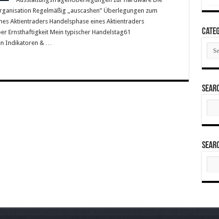
torganisation Regelmäßig „auscashen” Überlegungen zum
es Aktientraders Handelsphase eines Aktientraders
Categ
r Ernsthaftigkeit Mein typischer Handelstag61
en Indikatoren & …
Cate
Sear
Sear
for:
Sear
Sear
for: