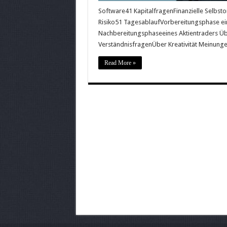
Software41 KapitalfragenFinanzielle Selbs
Risiko51 TagesablaufVorbereitungsphase ein
Nachbereitungsphaseeines Aktientraders Übe
VerständnisfragenÜber Kreativität Meinung
Read More »