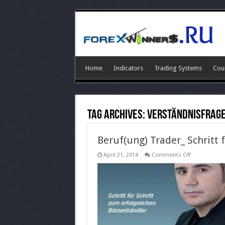
Home
Indicators
Trading Systems
Cou
Tag Archives:
Verständnisfrag
Beruf(ung) Trader_ Schritt fu
on
April 21, 2014
Comments Off
Beruf(ung)
Trader_
Schritt
fur
Schritt
z
–
Giovanni
Cicivelli