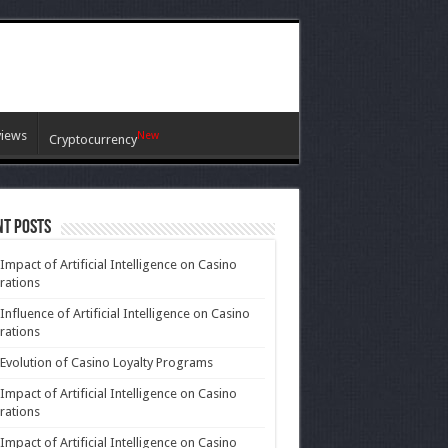
views
New
Cryptocurrency
nt Posts
Impact of Artificial Intelligence on Casino
rations
Influence of Artificial Intelligence on Casino
rations
Evolution of Casino Loyalty Programs
Impact of Artificial Intelligence on Casino
rations
Impact of Artificial Intelligence on Casino