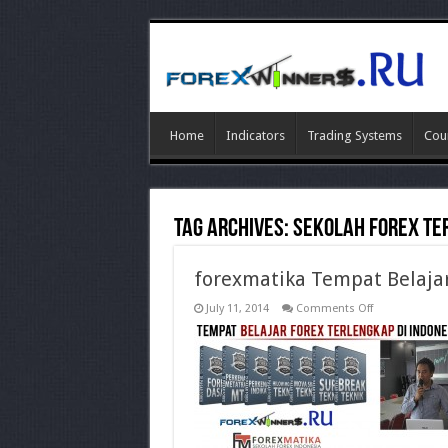
Home
Indicators
Trading Systems
Cou
Tag Archives:
sekolah Forex Te
forexmatika Tempat Belajar
on
July 11, 2014
Comments Off
forexmatika
Tempat
Belajar
Forex
Terlengkap
Di
Indonesia