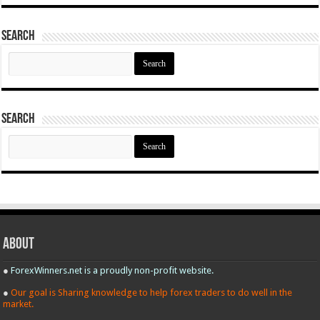
Search
Search
for:
Search
Search
for:
About
●
ForexWinners.net is a proudly non-profit website.
●
Our goal is Sharing knowledge to help forex traders to do well in the
market.