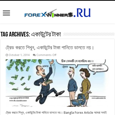
Tag Archives:
একাউন্টের টাকা
ট্রেড করতে শিখুন, একাউন্টের টাকা পানিতে ডালতে নয়।
on
October 1, 2014
Comments Off
ট্রেড
করতে
শিখুন,
একাউন্টের
টাকা
পানিতে
ডালতে
নয়।
ট্রেড করতে শিখুন, একাউন্টের টাকা পানিতে ডালতে নয়। Bangla Forex Article আমরা সবাই