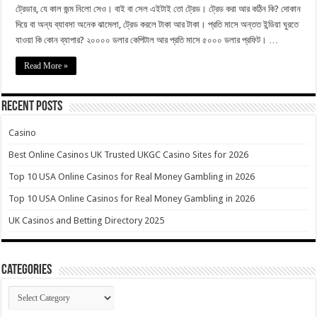
ট্রেডার, যে কাল জন্ম নিলো সেও। বাই বা সেল এইটাই তো ট্রেড। ট্রেড করা আর কঠিন কি? দোকান
দিয়ে বা অন্য ব্যাবসা অনেক ঝামেলা, ট্রেড করলে টাকা আর টাকা। প্রতি মাসে অন্তত ইন্ডিয়া ঘুরতে
যাওয়া কি কোন ব্যাপার? ২০০০০ ডলার কেপিটাল আর প্রতি মাসে ৫০০০ ডলার প্রফিট। …
Read More »
Recent Posts
Casino
Best Online Casinos UK Trusted UKGC Casino Sites for 2026
Top 10 USA Online Casinos for Real Money Gambling in 2026
Top 10 USA Online Casinos for Real Money Gambling in 2026
UK Casinos and Betting Directory 2025
Categories
Categories