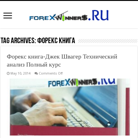
Tag Archives:
Форекс книга
Форекс книга-Джек Швагер Технический
анализ Полный курс
on
May 10, 2014
Comments Off
Форекс
книга-
Джек
Швагер
Технический
анализ
Полный
курс