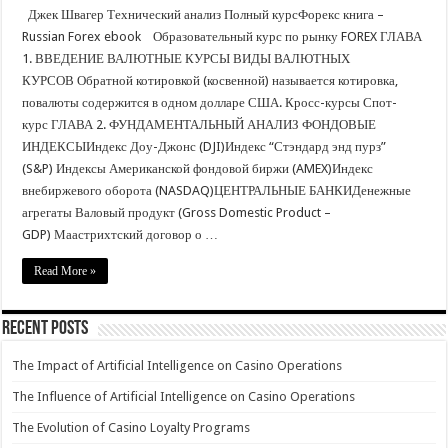
Джек Швагер Технический анализ Полный курсФорекс книга –
Russian Forex ebook Образовательный курс по рынку FOREX ГЛАВА
1. ВВЕДЕНИЕ ВАЛЮТНЫЕ КУРСЫ ВИДЫ ВАЛЮТНЫХ
КУРСОВ Обратной котировкой (косвенной) называется котировка,
повалюты содержится в одном долларе США. Кросс-курсы Спот-
курс ГЛАВА 2. ФУНДАМЕНТАЛЬНЫЙ АНАЛИЗ ФОНДОВЫЕ
ИНДЕКСЫИндекс Доу-Джонс (DJI)Индекс “Стэндард энд пурз”
(S&P) Индексы Американской фондовой биржи (AMEX)Индекс
внебиржевого оборота (NASDAQ)ЦЕНТРАЛЬНЫЕ БАНКИДенежные
агрегаты Валовый продукт (Gross Domestic Product –
GDP) Маастрихтский договор о …
Read More »
Recent Posts
The Impact of Artificial Intelligence on Casino Operations
The Influence of Artificial Intelligence on Casino Operations
The Evolution of Casino Loyalty Programs