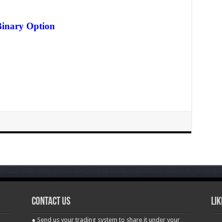
Binary Option
contact us
Lik
● Send us your trading system to share it under your