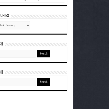
ories
gories
ch
ch
ch
ch