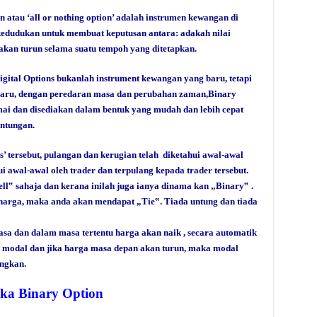
n atau ‘all or nothing option’ adalah instrumen kewangan di
edudukan untuk membuat keputusan antara: adakah nilai
 akan turun selama suatu tempoh yang ditetapkan.
Digital Options bukanlah instrument kewangan yang baru, tetapi
 baru, dengan peredaran masa dan perubahan zaman,Binary
amai dan disediakan dalam bentuk yang mudah dan lebih cepat
untungan.
’ tersebut, pulangan dan kerugian telah diketahui awal-awal
ahui awal-awal oleh trader dan terpulang kepada trader tersebut.
ell‟ sahaja dan kerana inilah juga ianya dinama kan „Binary‟ .
harga, maka anda akan mendapat „Tie‟. Tiada untung dan tiada
a dan dalam masa tertentu harga akan naik , secara automatik
 modal dan jika harga masa depan akan turun, maka modal
angkan.
ka Binary Option