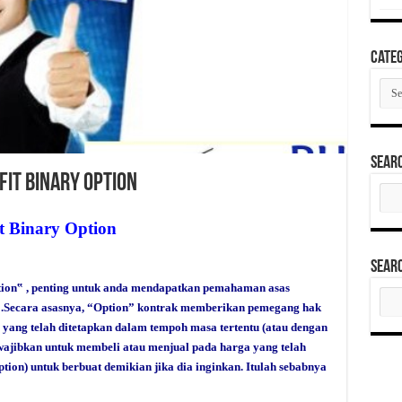
Categ
Cate
Sear
it Binary Option
Sear
for:
t Binary Option
Sear
ion‟ , penting untuk anda mendapatkan pemahaman asas
Sear
for:
.Secara asasnya, “Option” kontrak memberikan pemegang hak
 yang telah ditetapkan dalam tempoh masa tertentu (atau dengan
iwajibkan untuk membeli atau menjual pada harga yang telah
tion) untuk berbuat demikian jika dia inginkan. Itulah sebabnya