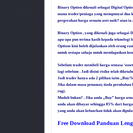
Binary Option dikenali sebagai Digital Optio
mana trader/peniaga yang mempunyai dua k
pergerakan harga sesuatu aset naik? atau ia
Binary Option , yang dikenali juga sebagai 
apa-apa pun terima kasih kepada teknologi
Options kini boleh dijalankan oleh orang r
untuk sesiapa sahaja untuk mendapatkan ke
Sebelum trader membeli harga semasa ‘assets
lagi sebelum . Jadi disini risiko telah diket
Jadi trader hanya ada 2 pilihan iaitu „Buy/S
Jika dalam masa penamat, tiada perubahan 
rugi.
Mudah bukan? . Jika anda „Buy‟ harga semas
anda akan dibayar sehingga 85% dari harga
yang anda akan keluarkan tidak akan dipul
Free Download Panduan Leng