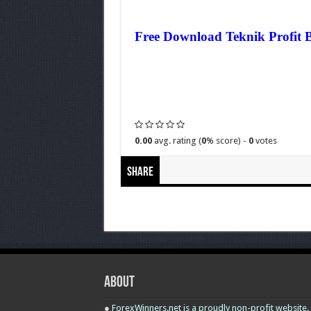
Free Download Teknik Profit 
0.00
avg. rating (
0
% score) -
0
votes
Share
About
●
ForexWinners.net is a proudly non-profit website.