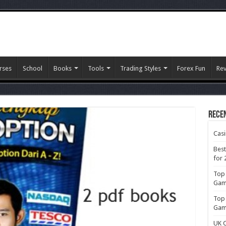
rses
School
Books
Tools
Trading Styles
Forex Fun
Re
Rece
Cas
Best
for 
Top 
Gamb
Top 
Gamb
UK C