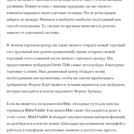
уровнями. Появится окно с вашими ордерами, где вы сможете
изменять/закрывать ваши торговые позиции. После регистрации
зайдите во вкладку Финансы и выберите наиболее подходящий вам
способ пополнения. То, сколько по времени начисляется депозит,
зависит от платежной системы.
В личном торговом центре вы также можете открыть новый торговый
счет (реальный или демонстрационный), нажав «открыть новый
торговый счет» в нижней части личного торгового центра. Мы
предоставляем трейдерам Forex Club самые
метатрейдер 4
выгодные
торговые условия. Наш дилинговый центр обладает всеми
необходимыми инструментами, чтобы вы смогли зарабатывать
трейдингом. Форекс Клуб является лучшим вариантом для трейдеров,
которые находятся в поиске надежного Форекс брокера.
Если вы являетесь пользователем Mac, обходные пути для запуска
терминала MetaTrader 4 на вашем Mac также обсуждаются далее в
этой статье. MetaTrader 4 обладает внушительным набором функций,
но разобраться в нем несложно. Благодаря продуманному интерфейсу
работать в платформе интуитивно понятно и достаточно просто.