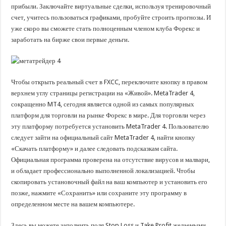
прибыли. Заключайте виртуальные сделки, используя тренировочный
счет, учитесь пользоваться графиками, пробуйте строить прогнозы. И
уже скоро вы сможете стать полноценным членом клуба Форекс и
заработать на бирже свои первые деньги.
Чтобы открыть реальный счет в FXCC, переключите кнопку в правом
верхнем углу страницы регистрации на «Живой». MetaTrader 4,
сокращенно MT4, сегодня является одной из самых популярных
платформ для торговли на рынке Форекс в мире. Для торговли через
эту платформу потребуется установить MetaTrader 4. Пользователю
следует зайти на официальный сайт MetaTrader 4, найти кнопку
«Скачать платформу» и далее следовать подсказкам сайта.
Официальная программа проверена на отсутствие вирусов и малвари,
и обладает профессионально выполненной локализацией. Чтобы
скопировать установочный файл на ваш компьютер и установить его
позже, нажмите «Сохранить» или сохраните эту программу в
определенном месте на вашем компьютере.
Здесь вы можете заполнить поля Stop Loss и Take Profit желаемыми