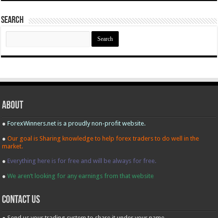
Search
Search
for:
About
●
ForexWinners.net is a proudly non-profit website.
●
Our goal is Sharing knowledge to help forex traders to do well in the
market.
●
Everything here is for free and will be always for free.
●
We aren’t looking for any earnings from that website
contact us
● Send us your trading system to share it under your name.