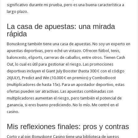
significativo durante mi prueba, pero es una buena característica a
largo plazo.
La casa de apuestas: una mirada
rápida
Bonuskong también tiene una casa de apuestas. No soy un experto en
apuestas deportivas, pero eché un vistazo. Ofrecen fútbol, tenis,
baloncesto, eSports, carreras de caballos, entre otros. Tienen Cash
Out, lo cual es útil para gestionar el riesgo. Las promociones
deportivas incluyen el Giant July Booster (hasta 300 € con el código
26JULY), Predict and Win (10.000 € en premios) y ComboBoost
(multiplicadores de hasta 15x). Para un apostador deportivo, estas
ofertas pueden ser atractivas. Las apuestas combinadas con
multiplicadores aumentan el riesgo, pero también el potencial de
ganancia, si eres bueno prediciendo. No lo mío. Me centré en el
casino.
Mis reflexiones finales: pros y contras
Corto y al pie: Bonuskong Casino tiene una biblioteca de juegos