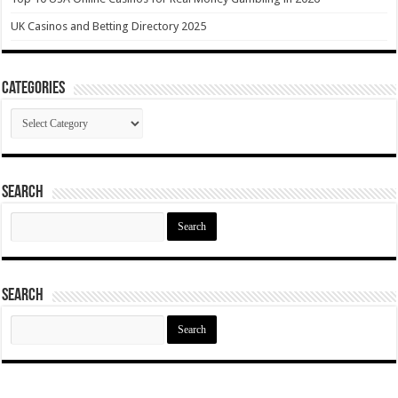
UK Casinos and Betting Directory 2025
Categories
Categories
Search
Search
for:
Search
Search
for: