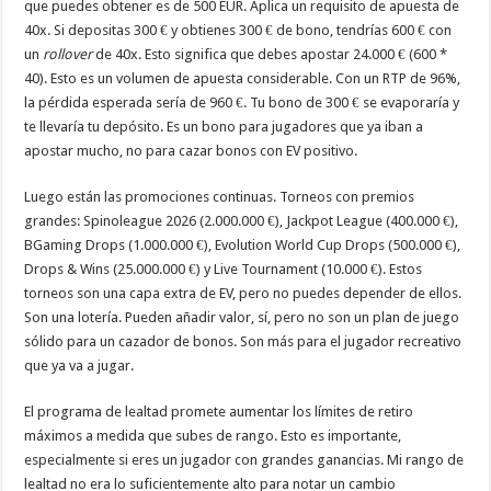
que puedes obtener es de 500 EUR. Aplica un requisito de apuesta de
40x. Si depositas 300 € y obtienes 300 € de bono, tendrías 600 € con
un
rollover
de 40x. Esto significa que debes apostar 24.000 € (600 *
40). Esto es un volumen de apuesta considerable. Con un RTP de 96%,
la pérdida esperada sería de 960 €. Tu bono de 300 € se evaporaría y
te llevaría tu depósito. Es un bono para jugadores que ya iban a
apostar mucho, no para cazar bonos con EV positivo.
Luego están las promociones continuas. Torneos con premios
grandes: Spinoleague 2026 (2.000.000 €), Jackpot League (400.000 €),
BGaming Drops (1.000.000 €), Evolution World Cup Drops (500.000 €),
Drops & Wins (25.000.000 €) y Live Tournament (10.000 €). Estos
torneos son una capa extra de EV, pero no puedes depender de ellos.
Son una lotería. Pueden añadir valor, sí, pero no son un plan de juego
sólido para un cazador de bonos. Son más para el jugador recreativo
que ya va a jugar.
El programa de lealtad promete aumentar los límites de retiro
máximos a medida que subes de rango. Esto es importante,
especialmente si eres un jugador con grandes ganancias. Mi rango de
lealtad no era lo suficientemente alto para notar un cambio