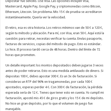
Depositar fue sencillo. Usé Visa. Las opciones incluyen Visa,
Mastercard, Apple Pay, Google Pay, y criptomonedas como Bitcoin,
Ethereum, Litecoin. Sin problema. Mis 15 € de prueba se acreditaron
instantáneamente. Quería ver la velocidad.
El retiro, esa es otra historia. Los retiros mínimos van de 50 € a 120 €,
según tu método y ubicación. Para mí, con Visa, eran 50 €. Aquí está la
cuestión: para retirar, necesitas verificar tu cuenta. Envías pasaporte,
facturas de servicios, copias del método de pago. Esto es estándar.
Lo hice. El proceso tardó cerca de 48 horas. Dentro del límite de 72
horas que prometen.
Un detalle important: los montos depositados deben jugarse 3 veces
antes de poder retirarse. Esto es una medida antilavado de dinero. Si
depositas 100 €, debes apostar 300 €. Es un 3x de facturación. Si
consideras un RTP del 96% en tragamonedas, por cada 100 €
apostados, esperas perder 4 €. Con 300 € de facturación, la pérdida
esperada sería de 12 €. Tienes que tener esto en cuenta. Yo cumplí mi
facturación, aposté mis 45 € de giros gratis y los 15 € de mi depósito.
No hice un gran depósito, por lo que el volumen de juego fue
manejable.