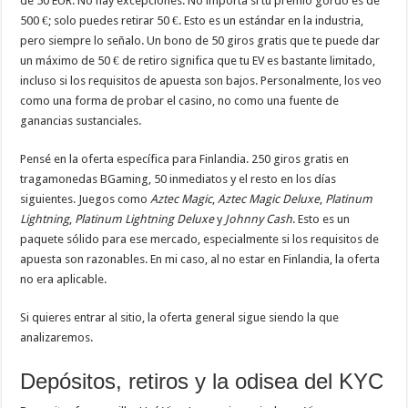
de 50 EUR. No hay excepciones. No importa si tu premio gordo es de
500 €; solo puedes retirar 50 €. Esto es un estándar en la industria,
pero siempre lo señalo. Un bono de 50 giros gratis que te puede dar
un máximo de 50 € de retiro significa que tu EV es bastante limitado,
incluso si los requisitos de apuesta son bajos. Personalmente, los veo
como una forma de probar el casino, no como una fuente de
ganancias sustanciales.
Pensé en la oferta específica para Finlandia. 250 giros gratis en
tragamonedas BGaming, 50 inmediatos y el resto en los días
siguientes. Juegos como
Aztec Magic
,
Aztec Magic Deluxe
,
Platinum
Lightning
,
Platinum Lightning Deluxe
y
Johnny Cash
. Esto es un
paquete sólido para ese mercado, especialmente si los requisitos de
apuesta son razonables. En mi caso, al no estar en Finlandia, la oferta
no era aplicable.
Si quieres entrar al sitio, la oferta general sigue siendo la que
analizaremos.
Depósitos, retiros y la odisea del KYC