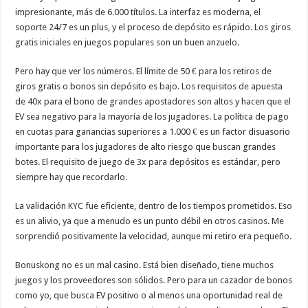
impresionante, más de 6.000 títulos. La interfaz es moderna, el
soporte 24/7 es un plus, y el proceso de depósito es rápido. Los giros
gratis iniciales en juegos populares son un buen anzuelo.
Pero hay que ver los números. El límite de 50 € para los retiros de
giros gratis o bonos sin depósito es bajo. Los requisitos de apuesta
de 40x para el bono de grandes apostadores son altos y hacen que el
EV sea negativo para la mayoría de los jugadores. La política de pago
en cuotas para ganancias superiores a 1.000 € es un factor disuasorio
importante para los jugadores de alto riesgo que buscan grandes
botes. El requisito de juego de 3x para depósitos es estándar, pero
siempre hay que recordarlo.
La validación KYC fue eficiente, dentro de los tiempos prometidos. Eso
es un alivio, ya que a menudo es un punto débil en otros casinos. Me
sorprendió positivamente la velocidad, aunque mi retiro era pequeño.
Bonuskong no es un mal casino. Está bien diseñado, tiene muchos
juegos y los proveedores son sólidos. Pero para un cazador de bonos
como yo, que busca EV positivo o al menos una oportunidad real de